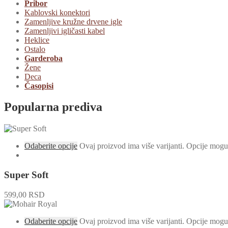
Pribor
Kablovski konektori
Zamenljive kružne drvene igle
Zamenljivi igličasti kabel
Heklice
Ostalo
Garderoba
Žene
Deca
Časopisi
Popularna prediva
Odaberite opcije
Ovaj proizvod ima više varijanti. Opcije mogu 
Super Soft
599,00
RSD
Odaberite opcije
Ovaj proizvod ima više varijanti. Opcije mogu 