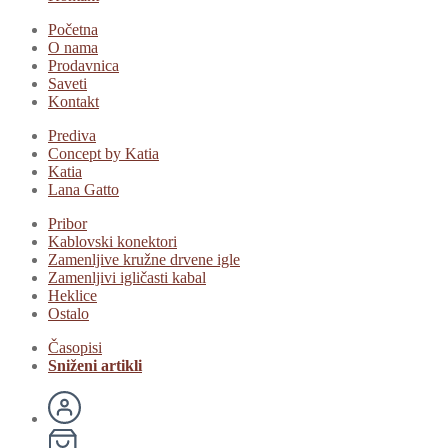
Početna
O nama
Prodavnica
Saveti
Kontakt
Prediva
Concept by Katia
Katia
Lana Gatto
Pribor
Kablovski konektori
Zamenljive kružne drvene igle
Zamenljivi igličasti kabal
Heklice
Ostalo
Časopisi
Sniženi artikli