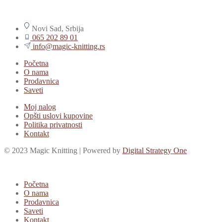
Novi Sad, Srbija
065 202 89 01
info@magic-knitting.rs
Početna
O nama
Prodavnica
Saveti
Moj nalog
Opšti uslovi kupovine
Politika privatnosti
Kontakt
© 2023 Magic Knitting | Powered by
Digital Strategy One
Početna
O nama
Prodavnica
Saveti
Kontakt