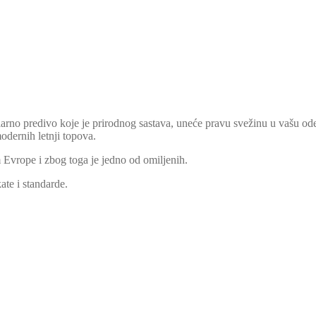
arno predivo koje je prirodnog sastava, uneće pravu svežinu u vašu ode
odernih letnji topova.
Evrope i zbog toga je jedno od omiljenih.
te i standarde.