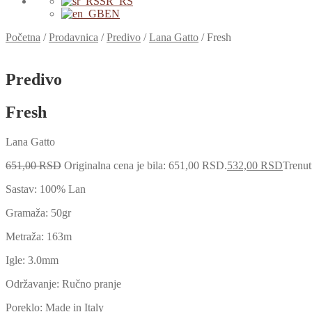
SR_RS
EN
Početna
/
Prodavnica
/
Predivo
/
Lana Gatto
/
Fresh
Predivo
Fresh
Lana Gatto
651,00
RSD
Originalna cena je bila: 651,00 RSD.
532,00
RSD
Trenut
Sastav: 100% Lan
Gramaža: 50gr
Metraža: 163m
Igle: 3.0mm
Održavanje: Ručno pranje
Poreklo: Made in Italy