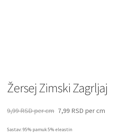
Žersej Zimski Zagrljaj
9,99
RSD
per cm
7,99
RSD
per cm
Sastav: 95% pamuk 5% eleastin