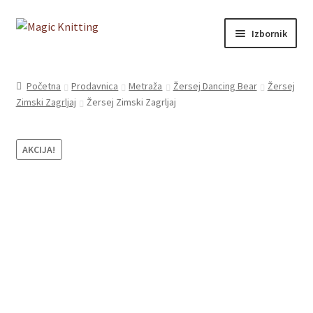
Izbornik
Početna
Početna
Prodavnica
Metraža
Žersej Dancing Bear
Žersej
Zimski Zagrljaj
Žersej Zimski Zagrljaj
O nama
Prodavnica
AKCIJA!
Saveti
Kontakt