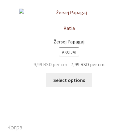
Katia
Žersej Papagaj
AKCIJA!
9,99
RSD
per cm
7,99
RSD
per cm
Select options
Korpa