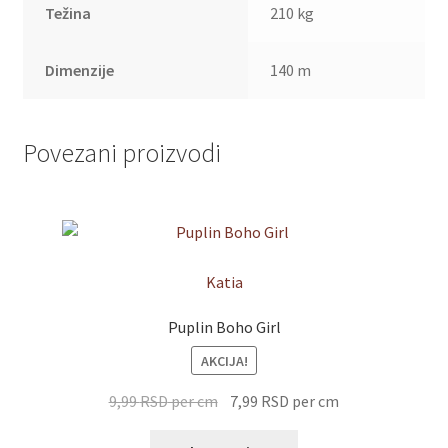
Težina
210 kg
Dimenzije
140 m
Povezani proizvodi
Katia
Puplin Boho Girl
AKCIJA!
9,99
RSD
per cm
7,99
RSD
per cm