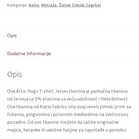
Kategorije:
Katia
,
Metraža
,
Žersej Zimski Zagrljaj
Opis
Dodatne informacije
Opis
Ova Artic Hugs T-shirt Jersei tkanina je pamučna tkanina
od žerseja sa 5% elastina za veću udobnost i fleksibilnost.
Ova tkanina od Katia Fabrics ima ovaj veseli zimski print sa
fokama, pingvinima i polarnim medvedima na svetlosivoj
pozadini. Od ove tkanine možete da sašite originalne
majice, helanke ili udobne haljine za najmlađe u porodici.