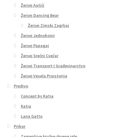
Žersej Autići
Žersej Dancing Bear
Žersej Zimski Zagrljaj
Žersej Jednobojni
Žersej Papagaj
Žersej Srećni Cvećar
Žersej Transport I Građevinarstvo
Žersej Vesela Praistorija
Predivo
Concept by Katia
Katia
Lana Gatto
Pribor
Zamenljive kružne drvene igle