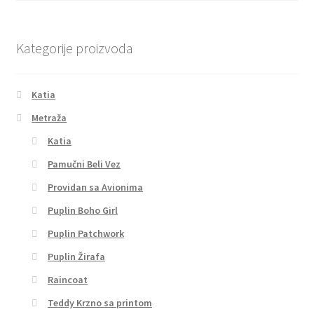
Kategorije proizvoda
Katia
Metraža
Katia
Pamučni Beli Vez
Providan sa Avionima
Puplin Boho Girl
Puplin Patchwork
Puplin Žirafa
Raincoat
Teddy Krzno sa printom