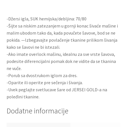
-Džersi igla, SUK hemijska/debljina: 70/80
-Šijte sa niskim zatezanjem u gornji konac šivaće mašine i
malim ubodom tako da, kada povučete šavove, bod se ne
pokida. —Izbegavajte povlačenje tkanine prilikom šivanja
kako se šavovi ne bi istezali.
-Ako imate overlock mašinu, idealnu za sve vrste šavova,
podesite diferencijalni pomak dok ne vidite da se tkanina
ne vuče.
-Porub sa dvostrukom iglom za dres.
-Oparite ili operite pre sečenja i šivanja.
-Uvek peglajte svetlucave šare od JERSEI GOLD-a na
poleđini tkanine.
Dodatne informacije