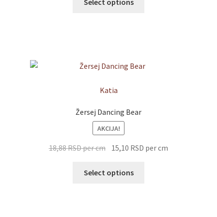
Select options
Katia
Žersej Dancing Bear
AKCIJA!
18,88
RSD
per cm
15,10
RSD
per cm
Select options