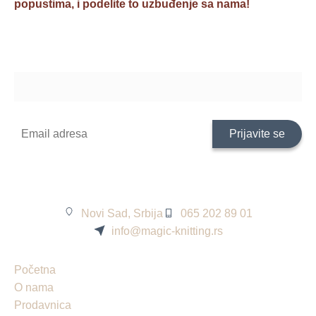
popustima, i podelite to uzbuđenje sa nama!
Novi Sad, Srbija
065 202 89 01
info@magic-knitting.rs
Početna
O nama
Prodavnica