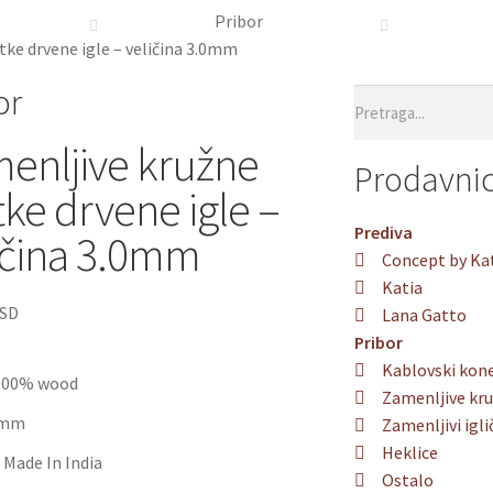
Pribor
tke drvene igle – veličina 3.0mm
or
enljive kružne
Prodavni
tke drvene igle –
Prediva
ičina 3.0mm
Concept by Ka
Katia
SD
Lana Gatto
Pribor
Kablovski kon
 100% wood
Zamenljive kru
,0mm
Zamenljivi igli
Heklice
 Made In India
Ostalo