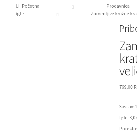
Početna
Prodavnica
igle
Zamenljive kružne kra
Prib
Zam
kra
vel
769,00
R
Sastav:
Igle: 3
Poreklo: