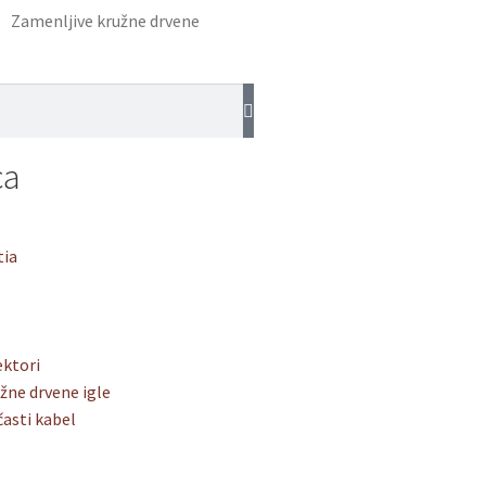
Zamenljive kružne drvene
ca
tia
ektori
žne drvene igle
časti kabel