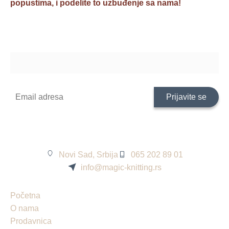
popustima, i podelite to uzbuđenje sa nama!
Novi Sad, Srbija
065 202 89 01
info@magic-knitting.rs
Početna
O nama
Prodavnica